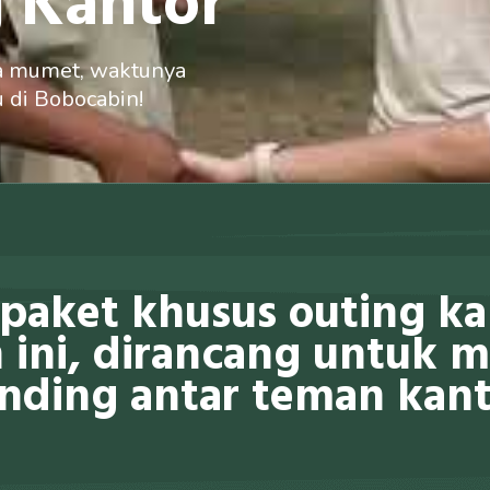
 Kantor
sa mumet, waktunya
u di Bobocabin!
paket khusus outing ka
 ini, dirancang untuk
nding antar teman kant