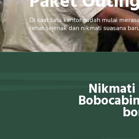
Paket Outing
Di saat satu kantor sudah mulai mera
rehat sejenak dan nikmati suasana bar
Nikmati 
Bobocabin
bo