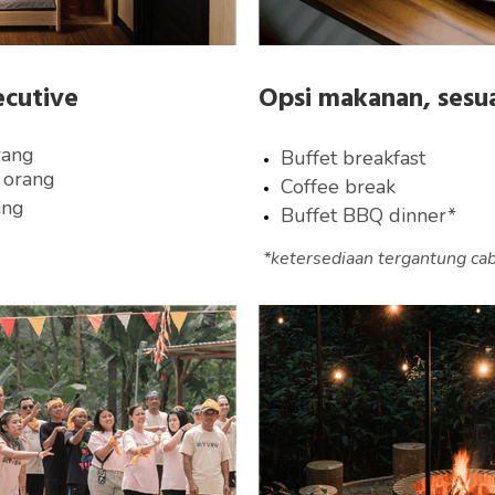
ecutive
Opsi makanan, sesu
rang
Buffet breakfast
 orang
Coffee break
ang
Buffet BBQ dinner*
*ketersediaan tergantung ca