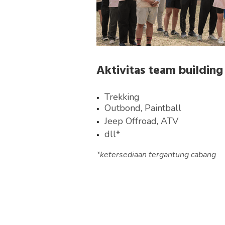
Aktivitas team building
Trekking
Outbond, Paintball
Jeep Offroad, ATV
dll*
*ketersediaan tergantung cabang